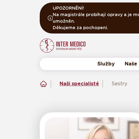
UPOZORNĚNÍ!
Na magistrále probíhají opravy a je m
umožněn.
Děkujeme za pochopení.
Služby
Naše 
Lékaři
Naši specialisté
Sestry