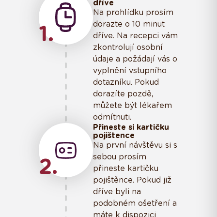
dříve
Na prohlídku prosím
dorazte o 10 minut
1
dříve. Na recepci vám
zkontrolují osobní
údaje a požádají vás o
vyplnění vstupního
dotazníku. Pokud
dorazíte pozdě,
můžete být lékařem
odmítnuti.
Přineste si kartičku
pojištence
Na první návštěvu si s
sebou prosím
2
přineste kartičku
pojištěnce. Pokud již
dříve byli na
podobném ošetření a
máte k dispozici