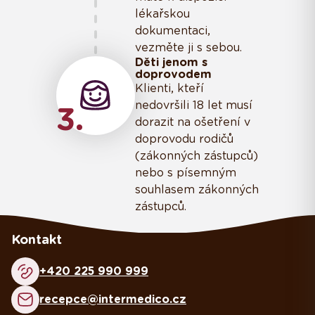
lékařskou
dokumentaci,
vezměte ji s sebou.
Děti jenom s
doprovodem
Klienti, kteří
nedovršili 18 let musí
3
dorazit na ošetření v
doprovodu rodičů
(zákonných zástupců)
nebo s písemným
souhlasem zákonných
zástupců.
Kontakt
+420 225 990 999
recepce@intermedico.cz