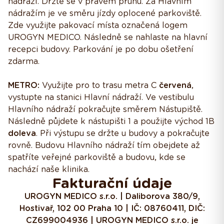
nádraží. Držte se v pravém pruhu. Za Hlavním
nádražím je ve směru jízdy oplocené parkoviště.
Zde využijte pakovací místa označená logem
UROGYN MEDICO. Následně se nahlaste na hlavní
recepci budovy. Parkování je po dobu ošetření
zdarma.
METRO:
Využijte pro to trasu metra C
červená
,
vystupte na stanici Hlavní nádraží. Ve vestibulu
Hlavního nádraží pokračujte směrem Nástupiště.
Následně půjdete k nástupišti 1 a použijte východ 1B
doleva
. Při výstupu se držte u budovy a pokračujte
rovně. Budovu Hlavního nádraží tím obejdete až
spatříte veřejné parkoviště a budovu, kde se
nachází naše klinika.
Fakturační údaje
UROGYN MEDICO s.r.o. | Daliborova 380/9,
Hostivař, 102 00 Praha 10 | IČ: 08760411, DIČ:
CZ699004936 | UROGYN MEDICO s.r.o. je